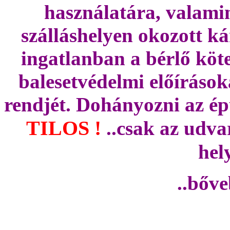
használatára, valamin
szálláshelyen okozott ká
ingatlanban a bérlő köte
balesetvédelmi előírások
rendjét. Dohányozni az ép
TILOS !
..csak az udvar
hel
..bőv