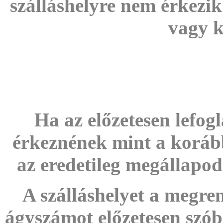
szálláshelyre nem érkezik
vagy k
Ha az előzetesen lefog
érkeznének mint a korább
az eredetileg megállapodo
A szálláshelyet a megren
ágyszámot előzetesen szóba