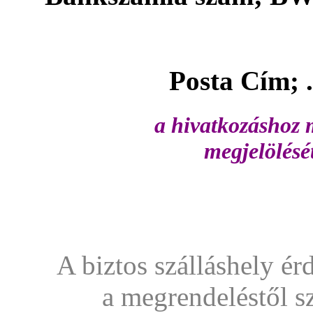
Posta Cím; ...........
a hivatkozáshoz m
megjelölésé
A biztos szálláshely ér
a megrendeléstől s