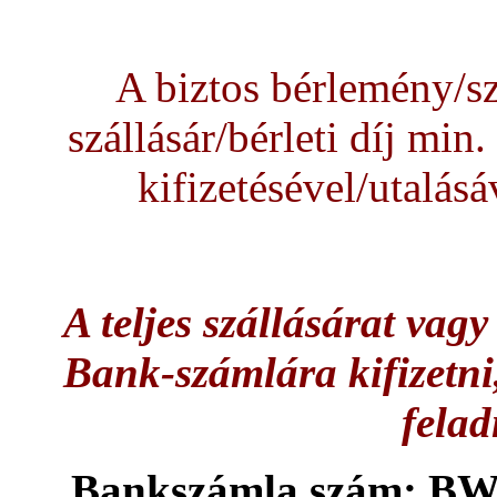
A biztos bérlemény/sz
szállásár/bérleti díj min
kifizetésével/utalásá
A teljes szállásárat vagy
Bank-számlára kifizetni,
felad
Bankszámla szám; BW