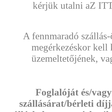
kérjük utalni aZ I
A fennmaradó szállás-ö
megérkezéskor kell k
üzemeltetőjének, va
Foglalóját és/vagy 
szállásárat/bérleti díj