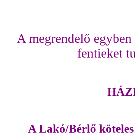
A megrendelő egyben a
fentieket t
HÁZ
A Lakó/Bérlő köteles a